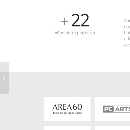
22
+
Ca
co
ha
Años de experiencia
a 
ca
Logicalis Advisor Smart
Cities