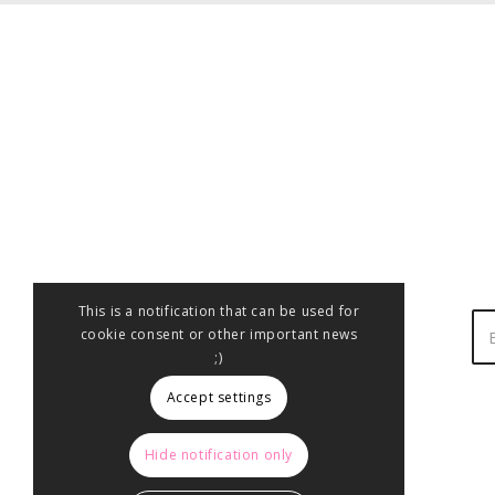
This is a notification that can be used for
cookie consent or other important news
;)
Accept settings
Hide notification only