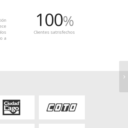
100
%
ión
ece
los
Clientes satrisfechos
to a