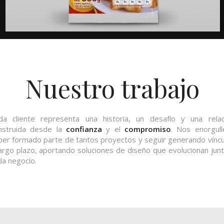
Nuestro trabajo
da cliente representa una historia, un desafío y una relac
nstruida desde la
confianza
y el
compromiso
. Nos enorgull
ber formado parte de tantos proyectos y seguir generando víncu
largo plazo, aportando soluciones de diseño que evolucionan jun
da negocio.