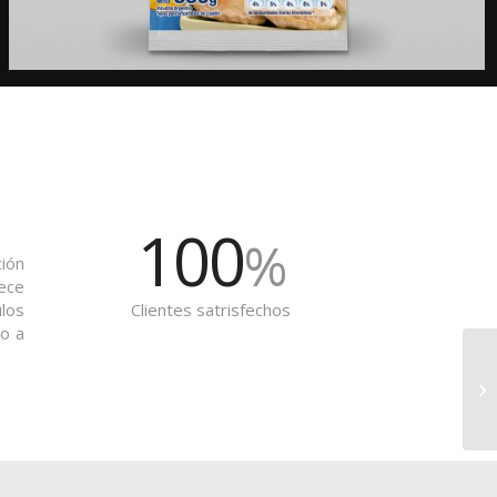
100
%
ión
ece
los
Clientes satrisfechos
to a