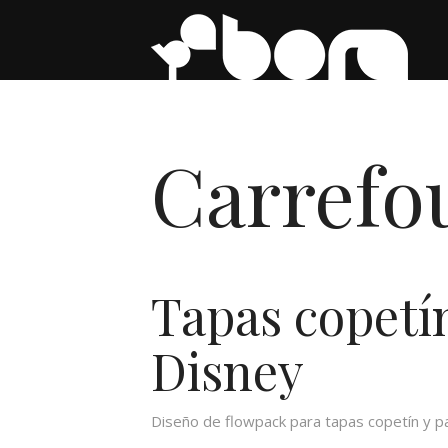
Carrefo
Tapas copetín
Disney
Diseño de flowpack para tapas copetín y pas