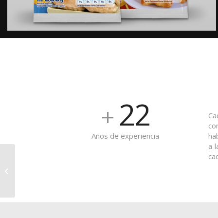
22
+
Ca
co
ha
Años de experiencia
a 
ca
Area 60