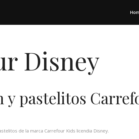
Ho
ur Disney
 y pastelitos Carref
telitos de la marca Carrefour Kids licendia Disney.