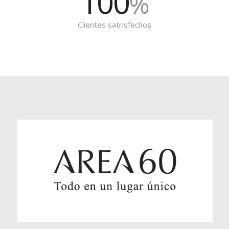
100
%
Clientes satrisfechos