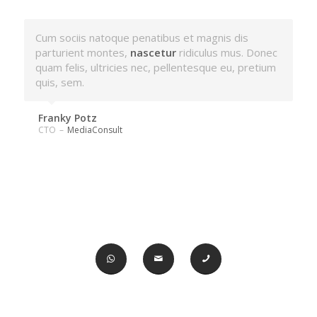
Lorem ipsum dolor sit amet, consectetuer
Cum sociis natoque penatibus et magnis dis
adipiscing elit. Aenean
parturient montes,
nascetur
commodo
ridiculus mus. Donec
ligula eget dolor.
Aenean massa.
quam felis, ultricies nec, pellentesque eu, pretium
quis, sem.
Max Powers
Marketing and Sales
–
Wikimedia
Franky Potz
CTO
–
MediaConsult