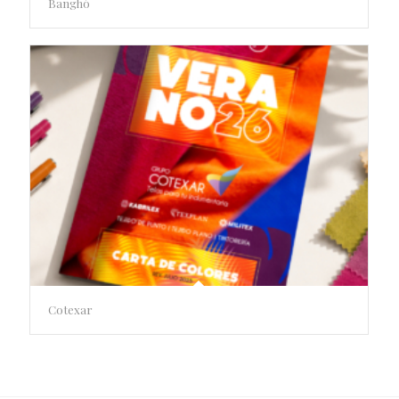
Banghó
Cotexar