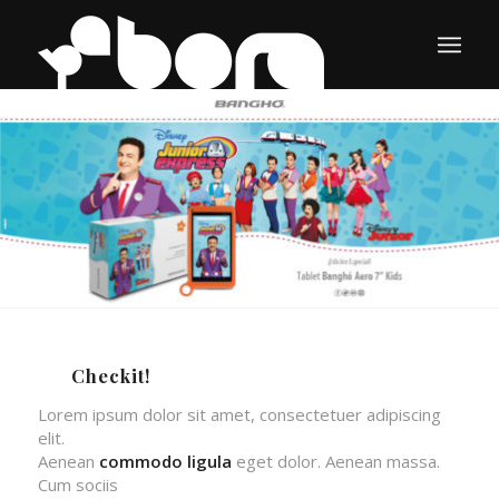
Checkit!
Lorem ipsum dolor sit amet, consectetuer adipiscing
elit.
Aenean
commodo ligula
eget dolor. Aenean massa.
Cum sociis