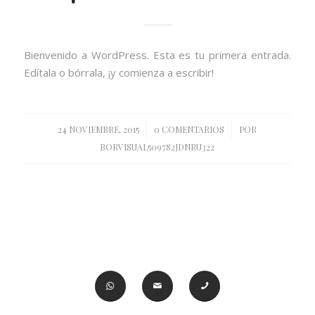
Bienvenido a WordPress. Esta es tu primera entrada.
Edítala o bórrala, ¡y comienza a escribir!
/
/
24 NOVIEMBRE, 2015
0 COMENTARIOS
POR
BORVISUAL509782JDNRU322