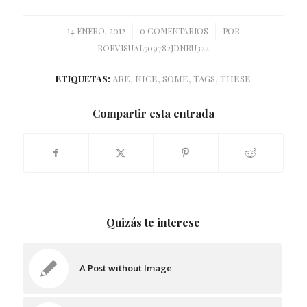
/
/
14 ENERO, 2012
0 COMENTARIOS
POR
BORVISUAL509782JDNRU322
ETIQUETAS:
ARE
,
NICE
,
SOME
,
TAGS
,
THESE
Compartir esta entrada
Quizás te interese
A Post without Image