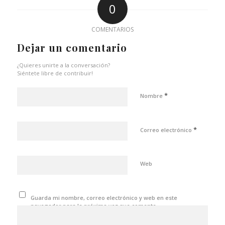
0
COMENTARIOS
Dejar un comentario
¿Quieres unirte a la conversación?
Siéntete libre de contribuir!
*
Nombre
*
Correo electrónico
Web
Guarda mi nombre, correo electrónico y web en este
navegador para la próxima vez que comente.