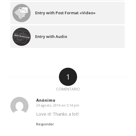
Entry with Post Format «Video»
Entry with Audio
1
COMENTARIO
Anónimo
24 agosto, 2014 en 5:14 pm
Dice:
Love it! Thanks a lot!
Responder