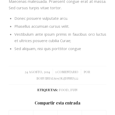
Maecenas malesuada. Praesent congue erat at massa.
Sed cursus turpis vitae tortor.
Donec posuere vulputate arcu.
Phasellus accumsan cursus velit.
Vestibulum ante ipsum primis in faucibus orci luctus
et ultrices posuere cubilia Curae;
Sed aliquam, nisi quis porttitor congue
/
/
24 AGOSTO, 2014
1 COMENTARIO
POR
BORVISUAL509782JDNRU322
ETIQUETAS:
FOOD
,
FUN
Compartir esta entrada