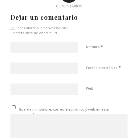
COMENTARIOS
Dejar un comentario
¿Quieres unirte a la conversación?
Siéntete libre de contribuir!
*
Nombre
*
Correo electrónico
Web
Guarda mi nombre, correo electrónico y web en este
navegador para la próxima vez que comente.