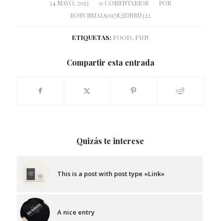
/
/
24 MAYO, 2012
0 COMENTARIOS
POR
BORVISUAL509782JDNRU322
ETIQUETAS:
FOOD
,
FUN
Compartir esta entrada
Quizás te interese
This is a post with post type «Link»
A nice entry