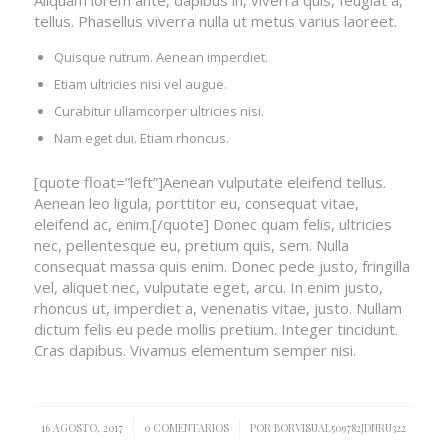
tellus. Phasellus viverra nulla ut metus varius laoreet.
Quisque rutrum. Aenean imperdiet.
Etiam ultricies nisi vel augue.
Curabitur ullamcorper ultricies nisi.
Nam eget dui. Etiam rhoncus.
[quote float=”left”]Aenean vulputate eleifend tellus.
Aenean leo ligula, porttitor eu, consequat vitae,
eleifend ac, enim.[/quote] Donec quam felis, ultricies
nec, pellentesque eu, pretium quis, sem. Nulla
consequat massa quis enim. Donec pede justo, fringilla
vel, aliquet nec, vulputate eget, arcu. In enim justo,
rhoncus ut, imperdiet a, venenatis vitae, justo. Nullam
dictum felis eu pede mollis pretium. Integer tincidunt.
Cras dapibus. Vivamus elementum semper nisi.
/
/
16 AGOSTO, 2017
0 COMENTARIOS
POR
BORVISUAL509782JDNRU322