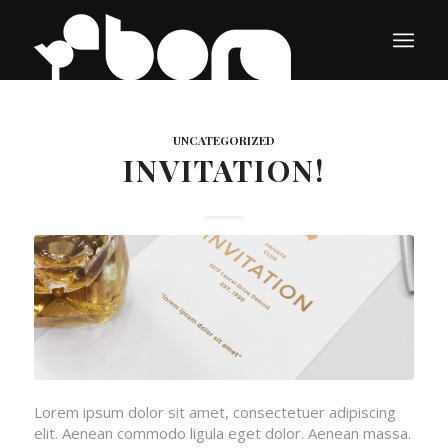
UNCATEGORIZED
INVITATION!
Lorem ipsum dolor sit amet, consectetuer adipiscing
elit. Aenean commodo ligula eget dolor. Aenean massa.