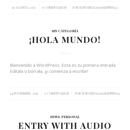
/
/
16 AGOSTO, 2017
0 COMENTARIOS
POR
BORVISUAL509782JDNRU322
SIN CATEGORÍA
¡HOLA MUNDO!
Bienvenido a WordPress. Esta es tu primera entrada.
Edítala o bórrala, ¡y comienza a escribir!
/
/
24 NOVIEMBRE, 2015
0 COMENTARIOS
POR
BORVISUAL509782JDNRU322
NEWS
,
PERSONAL
ENTRY WITH AUDIO