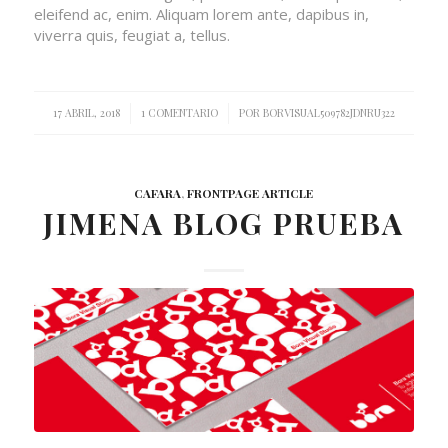
eleifend ac, enim. Aliquam lorem ante, dapibus in,
viverra quis, feugiat a, tellus.
/
/
17 ABRIL, 2018
1 COMENTARIO
POR
BORVISUAL509782JDNRU322
CAFARA
,
FRONTPAGE ARTICLE
JIMENA BLOG PRUEBA