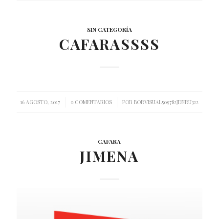
SIN CATEGORÍA
CAFARASSSS
/
/
16 AGOSTO, 2017
0 COMENTARIOS
POR
BORVISUAL509782JDNRU322
CAFARA
JIMENA