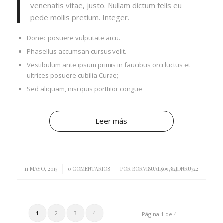
venenatis vitae, justo. Nullam dictum felis eu
pede mollis pretium. Integer.
Donec posuere vulputate arcu.
Phasellus accumsan cursus velit.
Vestibulum ante ipsum primis in faucibus orci luctus et
ultrices posuere cubilia Curae;
Sed aliquam, nisi quis porttitor congue
Leer más
/
/
11 MAYO, 2015
0 COMENTARIOS
POR
BORVISUAL509782JDNRU322
1
2
3
4
Página 1 de 4